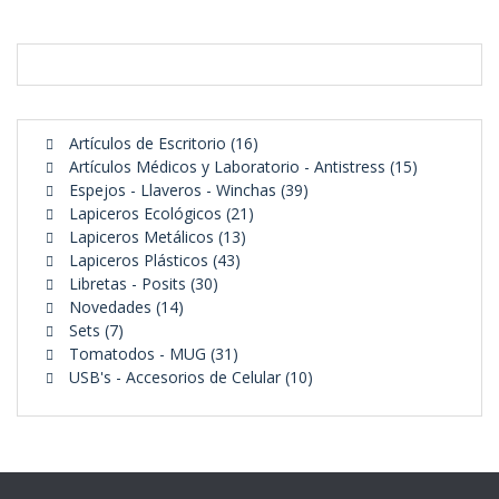
16
Artículos de Escritorio
16
productos
15
Artículos Médicos y Laboratorio - Antistress
15
39
productos
Espejos - Llaveros - Winchas
39
21
productos
Lapiceros Ecológicos
21
13
productos
Lapiceros Metálicos
13
43
productos
Lapiceros Plásticos
43
30
productos
Libretas - Posits
30
14
productos
Novedades
14
7
productos
Sets
7
productos
31
Tomatodos - MUG
31
productos
10
USB's - Accesorios de Celular
10
productos