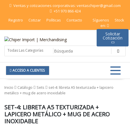
Saltar
Ventas y cotizaciones corporativas: ventaschiper@gmail.com
al
+51 970 866 424
contenido
Registro
Cotizar
Políticas
Contacto
Síguenos
Stock
en:
Solicitar
Cotización
Chiper Import | Merchandising
ACCESO A CLIENTES
Inicio
Catálogo
Sets
set-4: libreta A5 texturizada + lapicero
metálico + mug de acero inoxidable
SET-4: LIBRETA A5 TEXTURIZADA +
LAPICERO METÁLICO + MUG DE ACERO
INOXIDABLE