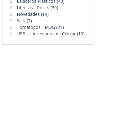
43
productos
Lapiceros Plásticos
43
30
productos
Libretas - Posits
30
14
productos
Novedades
14
7
productos
Sets
7
productos
31
Tomatodos - MUG
31
productos
10
USB's - Accesorios de Celular
10
productos