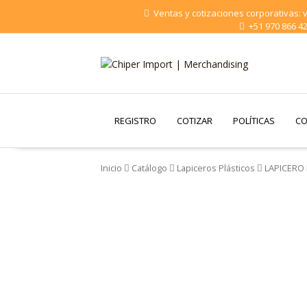
Saltar
Ventas y cotizaciones corporativas:
al
+51 970 866 4
contenido
Chiper Import |
Merchandising
REGISTRO
COTIZAR
POLÍTICAS
CO
Inicio
Catálogo
Lapiceros Plásticos
LAPICERO 