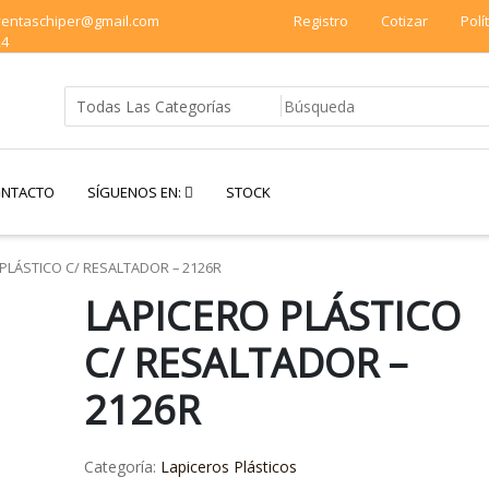
 ventaschiper@gmail.com
Registro
Cotizar
Polí
24
NTACTO
SÍGUENOS EN:
STOCK
PLÁSTICO C/ RESALTADOR – 2126R
LAPICERO PLÁSTICO
C/ RESALTADOR –
2126R
Categoría:
Lapiceros Plásticos