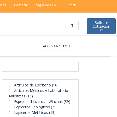
ticas
Contacto
Síguenos en:
Stock
Solicitar
Cotización
ACCESO A CLIENTES
16
Artículos de Escritorio
16
productos
Artículos Médicos y Laboratorio -
15
Antistress
15
productos
39
Espejos - Llaveros - Winchas
39
21
productos
Lapiceros Ecológicos
21
13
productos
Lapiceros Metálicos
13