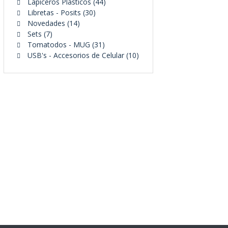
44
productos
Lapiceros Plásticos
44
30
productos
Libretas - Posits
30
14
productos
Novedades
14
7
productos
Sets
7
productos
31
Tomatodos - MUG
31
productos
10
USB's - Accesorios de Celular
10
productos