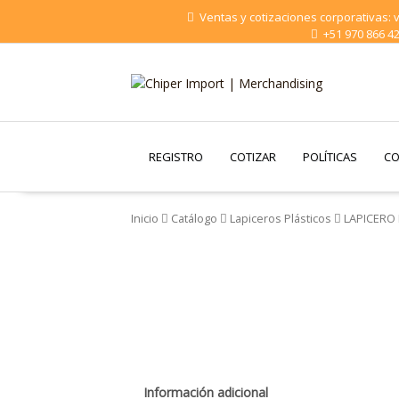
Saltar
Ventas y cotizaciones corporativas:
al
+51 970 866 4
contenido
Chiper Import |
Merchandising
REGISTRO
COTIZAR
POLÍTICAS
CO
Inicio
Catálogo
Lapiceros Plásticos
LAPICERO 
Información adicional