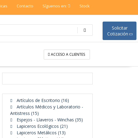
ticas
Contacto
Síguenos en:
Stock
Solicitar
Cotización
ACCESO A CLIENTES
16
Artículos de Escritorio
16
productos
Artículos Médicos y Laboratorio -
15
Antistress
15
productos
35
Espejos - Llaveros - Winchas
35
21
productos
Lapiceros Ecológicos
21
13
productos
Lapiceros Metálicos
13