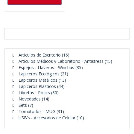
16
Artículos de Escritorio
16
productos
15
Artículos Médicos y Laboratorio - Antistress
15
35
productos
Espejos - Llaveros - Winchas
35
21
productos
Lapiceros Ecológicos
21
13
productos
Lapiceros Metálicos
13
44
productos
Lapiceros Plásticos
44
30
productos
Libretas - Posits
30
14
productos
Novedades
14
7
productos
Sets
7
productos
31
Tomatodos - MUG
31
productos
10
USB's - Accesorios de Celular
10
productos