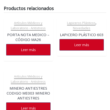
Productos relacionados
,
Artículos Médicos y
Lapiceros Plásticos
Laboratorio - Antistress
Novedades
PORTA NOTA MEDICO –
LAPICERO PLÁSTICO 603
CÓDIGO MA26
Leer más
Leer más
Artículos Médicos y
Laboratorio - Antistress
MINERO ANTIESTRES
CODIGO ME003 MINERO
ANTIESTRES
Leer más