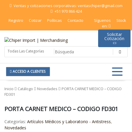
Saltar
Ventas y cotizaciones corporativas: ventaschiper@gmail.com
al
+51 970 866 424
contenido
Registro
Cotizar
Políticas
Contacto
Síguenos
Stock
en:
Solicitar
Cotización
Chiper Import | Merchandising
ACCESO A CLIENTES
Inicio
Catálogo
Novedades
PORTA CARNET MEDICO – CODIGO
FD301
PORTA CARNET MEDICO – CODIGO FD301
Categorías:
Artículos Médicos y Laboratorio - Antistress
,
Novedades