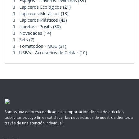
39
productos
Espejos - Llaveros - Winchas
39
21
productos
Lapiceros Ecológicos
21
13
productos
Lapiceros Metálicos
13
43
productos
Lapiceros Plásticos
43
30
productos
Libretas - Posits
30
14
productos
Novedades
14
7
productos
Sets
7
productos
31
Tomatodos - MUG
31
productos
10
USB's - Accesorios de Celular
10
productos
Somos una empresa dedicada a la importación directa de artículos
publicitarios cuyo fin es satisfacer las necesidades de nuestros clientes a
través de una atención individual.