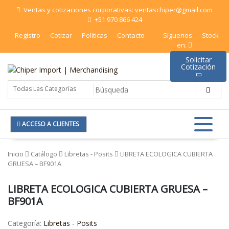
Saltar
Ventas y cotizaciones corporativas: ventaschiper@gmail.com
al
+51 970 866 424
contenido
Registro
Cotizar
Políticas
Contacto
Síguenos
Stock
en:
Solicitar
Cotización
Chiper Import | Merchandising
ACCESO A CLIENTES
Inicio
Catálogo
Libretas - Posits
LIBRETA ECOLOGICA CUBIERTA
GRUESA – BF901A
LIBRETA ECOLOGICA CUBIERTA GRUESA –
BF901A
Categoría:
Libretas - Posits