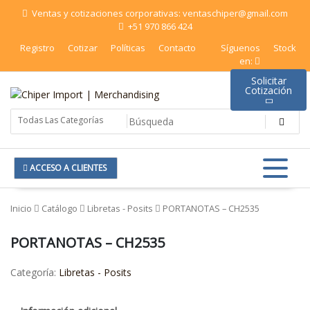
Saltar
Ventas y cotizaciones corporativas: ventaschiper@gmail.com
al
+51 970 866 424
contenido
Registro
Cotizar
Políticas
Contacto
Síguenos
Stock
en:
Solicitar
Cotización
Chiper Import | Merchandising
ACCESO A CLIENTES
Inicio
Catálogo
Libretas - Posits
PORTANOTAS – CH2535
PORTANOTAS – CH2535
Categoría:
Libretas - Posits