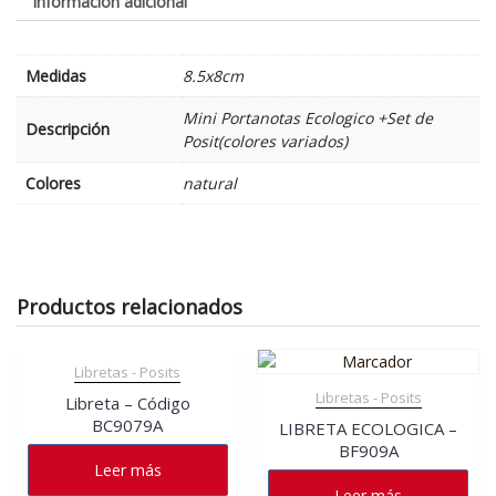
Información adicional
Medidas
8.5x8cm
Mini Portanotas Ecologico +Set de
Descripción
Posit(colores variados)
Colores
natural
Productos relacionados
Libretas - Posits
Libretas - Posits
Libreta – Código
BC9079A
LIBRETA ECOLOGICA –
BF909A
Leer más
Leer más