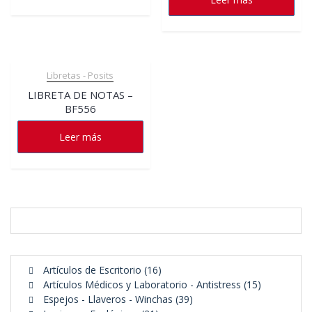
Libretas - Posits
LIBRETA DE NOTAS –
BF556
Leer más
16
Artículos de Escritorio
16
productos
15
Artículos Médicos y Laboratorio - Antistress
15
39
productos
Espejos - Llaveros - Winchas
39