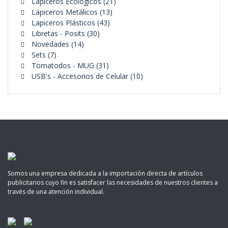
21
productos
Lapiceros Ecológicos
21
13
productos
Lapiceros Metálicos
13
43
productos
Lapiceros Plásticos
43
30
productos
Libretas - Posits
30
14
productos
Novedades
14
7
productos
Sets
7
productos
31
Tomatodos - MUG
31
productos
10
USB's - Accesorios de Celular
10
productos
Somos una empresa dedicada a la importación directa de artículos
publicitarios cuyo fin es satisfacer las necesidades de nuestros clientes a
través de una atención individual.