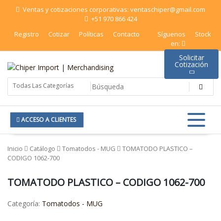
Saltar
Ventas y cotizaciones corporativas: ventaschiper@gmail.com
al
+51 970 866 424
contenido
Registro
Cotizar
Políticas
Contacto
Síguenos
Stock
en:
Solicitar
Cotización
Chiper Import | Merchandising
ACCESO A CLIENTES
Inicio
Catálogo
Tomatodos - MUG
TOMATODO PLASTICO –
CODIGO 1062-700
TOMATODO PLASTICO – CODIGO 1062-700
Categoría:
Tomatodos - MUG