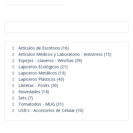
16
Artículos de Escritorio
16
productos
15
Artículos Médicos y Laboratorio - Antistress
15
39
productos
Espejos - Llaveros - Winchas
39
21
productos
Lapiceros Ecológicos
21
13
productos
Lapiceros Metálicos
13
43
productos
Lapiceros Plásticos
43
30
productos
Libretas - Posits
30
14
productos
Novedades
14
7
productos
Sets
7
productos
31
Tomatodos - MUG
31
productos
10
USB's - Accesorios de Celular
10
productos