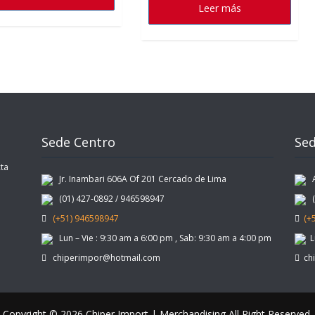
Leer más
Sede Centro
Sed
ta
Jr. Inambari 606A Of 201 Cercado de Lima
Av
(01) 427-0892 / 946598947
(0
(+51) 946598947
(+
Lun – Vie : 9:30 am a 6:00 pm , Sab: 9:30 am a 4:00 pm
Lu
chiperimpor@hotmail.com
chi
Copyright © 2026 Chiper Import | Merchandising All Right Reserved.