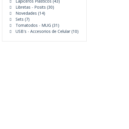
43
productos
Lapiceros Plásticos
43
30
productos
Libretas - Posits
30
14
productos
Novedades
14
7
productos
Sets
7
productos
31
Tomatodos - MUG
31
productos
10
USB's - Accesorios de Celular
10
productos