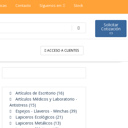
ticas
Contacto
Síguenos en:
Stock
Solicitar
Cotización
ACCESO A CLIENTES
16
Artículos de Escritorio
16
productos
Artículos Médicos y Laboratorio -
15
Antistress
15
productos
39
Espejos - Llaveros - Winchas
39
21
productos
Lapiceros Ecológicos
21
13
productos
Lapiceros Metálicos
13