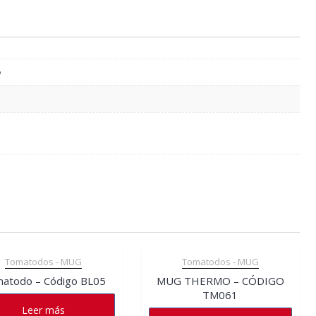
Tomatodos - MUG
Tomatodos - MUG
atodo – Código BL05
MUG THERMO – CÓDIGO
TM061
Leer más