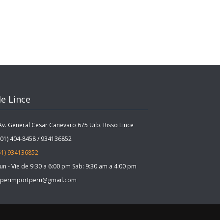
e Lince
. General Cesar Canevaro 675 Urb. Risso Lince
1) 404-8458 / 934136852
51) 934136852
n - Vie de 9:30 a 6:00 pm Sab: 9:30 am a 4:00 pm
perimportperu@gmail.com