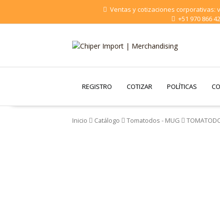
Saltar
Ventas y cotizaciones corporativas:
al
+51 970 866 4
contenido
Chiper Import |
Merchandising
REGISTRO
COTIZAR
POLÍTICAS
CO
Inicio
Catálogo
Tomatodos - MUG
TOMATODO 