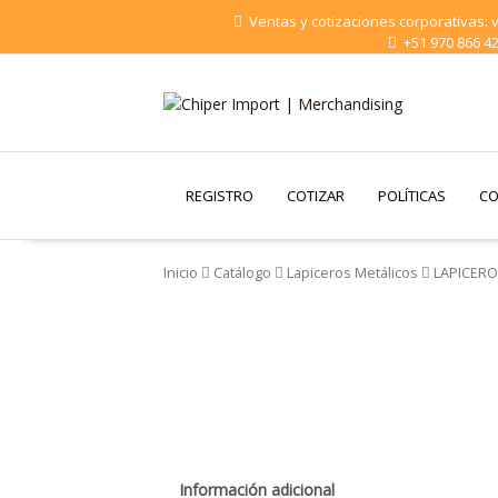
Saltar
Ventas y cotizaciones corporativas:
al
+51 970 866 4
contenido
Chiper Import |
Merchandising
REGISTRO
COTIZAR
POLÍTICAS
CO
Inicio
Catálogo
Lapiceros Metálicos
LAPICERO
Información adicional