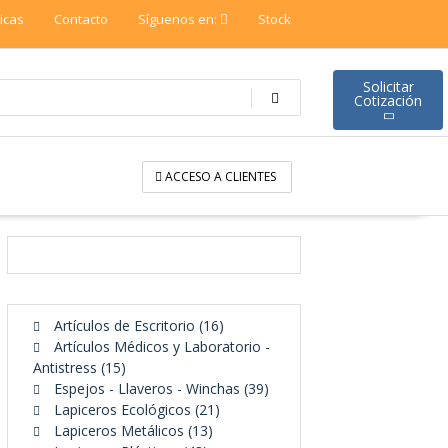
ticas
Contacto
Síguenos en:
Stock
Solicitar
Cotización
ACCESO A CLIENTES
16
Artículos de Escritorio
16
productos
Artículos Médicos y Laboratorio -
15
Antistress
15
productos
39
Espejos - Llaveros - Winchas
39
21
productos
Lapiceros Ecológicos
21
13
productos
Lapiceros Metálicos
13