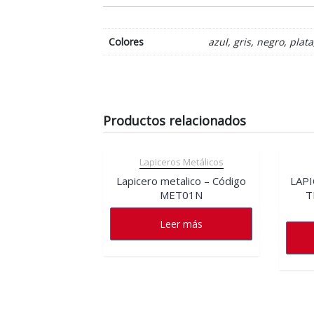
Colores
azul, gris, negro, plata
Productos relacionados
Lapiceros Metálicos
Lapicero metalico – Código
LAP
MET01N
T
Leer más