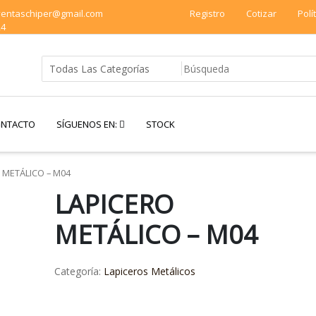
 ventaschiper@gmail.com
Registro
Cotizar
Polí
24
NTACTO
SÍGUENOS EN:
STOCK
 METÁLICO – M04
LAPICERO
METÁLICO – M04
Categoría:
Lapiceros Metálicos