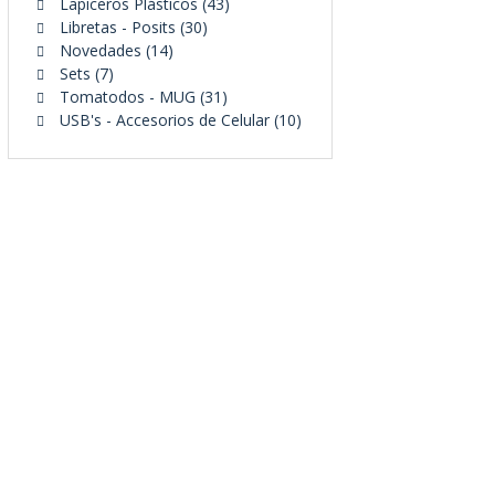
43
productos
Lapiceros Plásticos
43
30
productos
Libretas - Posits
30
14
productos
Novedades
14
7
productos
Sets
7
productos
31
Tomatodos - MUG
31
productos
10
USB's - Accesorios de Celular
10
productos