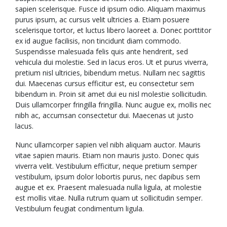
sapien scelerisque. Fusce id ipsum odio. Aliquam maximus
purus ipsum, ac cursus velit ultricies a. Etiam posuere
scelerisque tortor, et luctus libero laoreet a. Donec porttitor
ex id augue facilisis, non tincidunt diam commodo.
Suspendisse malesuada felis quis ante hendrerit, sed
vehicula dui molestie. Sed in lacus eros. Ut et purus viverra,
pretium nisl ultricies, bibendum metus. Nullam nec sagittis
dui. Maecenas cursus efficitur est, eu consectetur sem
bibendum in. Proin sit amet dui eu nisl molestie sollicitudin.
Duis ullamcorper fringilla fringilla. Nunc augue ex, mollis nec
nibh ac, accumsan consectetur dui. Maecenas ut justo
lacus.
Nunc ullamcorper sapien vel nibh aliquam auctor. Mauris
vitae sapien mauris. Etiam non mauris justo. Donec quis
viverra velit. Vestibulum efficitur, neque pretium semper
vestibulum, ipsum dolor lobortis purus, nec dapibus sem
augue et ex. Praesent malesuada nulla ligula, at molestie
est mollis vitae. Nulla rutrum quam ut sollicitudin semper.
Vestibulum feugiat condimentum ligula.