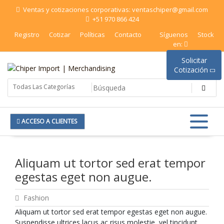
Saltar
Ventas y cotizaciones corporativas: ventaschiper@gmail.com
al
+51 970 866 424
contenido
Registro
Cotizar
Políticas
Contacto
Síguenos
Stock
en:
Solicitar
Cotización
Chiper Import | Merchandising
ACCESO A CLIENTES
Aliquam ut tortor sed erat tempor
egestas eget non augue.
Fashion
Aliquam ut tortor sed erat tempor egestas eget non augue.
Suspendisse ultrices lacus ac risus molestie, vel tincidunt