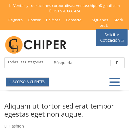
Saltar
Ventas y cotizaciones corporativas: ventaschiper@gmail.com
al
+51 970 866 424
contenido
Registro
Cotizar
Políticas
Contacto
Síguenos
Stock
en:
Solicitar
Cotización
Chiper Import | Merchandising
ACCESO A CLIENTES
Aliquam ut tortor sed erat tempor
egestas eget non augue.
Fashion