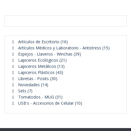
16
Artículos de Escritorio
16
productos
15
Artículos Médicos y Laboratorio - Antistress
15
39
productos
Espejos - Llaveros - Winchas
39
21
productos
Lapiceros Ecológicos
21
13
productos
Lapiceros Metálicos
13
43
productos
Lapiceros Plásticos
43
30
productos
Libretas - Posits
30
14
productos
Novedades
14
7
productos
Sets
7
productos
31
Tomatodos - MUG
31
productos
10
USB's - Accesorios de Celular
10
productos