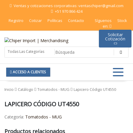
Saltar
Ventas y cotizaciones corporativas: ventaschiper@gmail.com
al
+51 970 866 424
contenido
Registro
Cotizar
Políticas
Contacto
Síguenos
Stock
en:
Solicitar
Cotización
Chiper Import | Merchandising
ACCESO A CLIENTES
Inicio
Catálogo
Tomatodos - MUG
Lapicero Código UT4550
LAPICERO CÓDIGO UT4550
Categoría:
Tomatodos - MUG
Productos relacionados