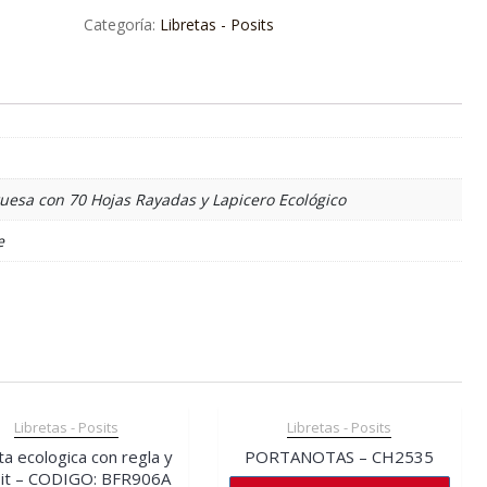
Categoría:
Libretas - Posits
ruesa con 70 Hojas Rayadas y Lapicero Ecológico
e
Libretas - Posits
Libretas - Posits
ta ecologica con regla y
PORTANOTAS – CH2535
 it – CODIGO: BFR906A