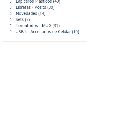
43
productos
Lapiceros Plásticos
43
30
productos
Libretas - Posits
30
14
productos
Novedades
14
7
productos
Sets
7
productos
31
Tomatodos - MUG
31
productos
10
USB's - Accesorios de Celular
10
productos