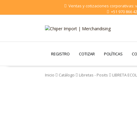
Saltar
Ventas y cotizaciones corporativas:
al
+51 970 866 4
contenido
Chiper Import |
Merchandising
REGISTRO
COTIZAR
POLÍTICAS
CO
Inicio
Catálogo
Libretas - Posits
LIBRETA ECOL