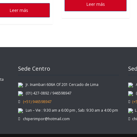
Leer más
Leer más
Sede Centro
Sed
ta
Jr. Inambari 606A Of 201 Cercado de Lima
Av
(01) 427-0892 / 946598947
(0
(+51) 946598947
(+
Lun – Vie : 9:30 am a 6:00 pm , Sab: 9:30 am a 4:00 pm
Lu
chiperimpor@hotmail.com
chi