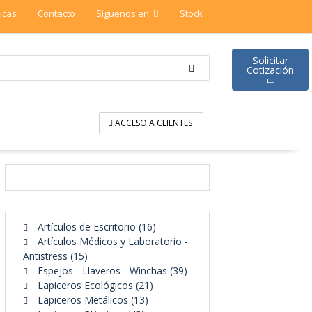
ticas
Contacto
Síguenos en:
Stock
Solicitar
Cotización
ACCESO A CLIENTES
16
Artículos de Escritorio
16
productos
Artículos Médicos y Laboratorio -
15
Antistress
15
productos
39
Espejos - Llaveros - Winchas
39
21
productos
Lapiceros Ecológicos
21
13
productos
Lapiceros Metálicos
13