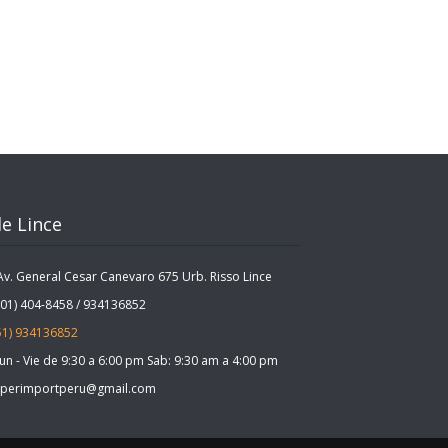
e Lince
. General Cesar Canevaro 675 Urb. Risso Lince
1) 404-8458 / 934136852
51) 934136852
n - Vie de 9:30 a 6:00 pm Sab: 9:30 am a 4:00 pm
perimportperu@gmail.com