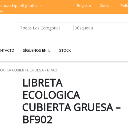
 ventaschiper@gmail.com
Registro
Cotizar
Polí
24
NTACTO
SÍGUENOS EN:
STOCK
OGICA CUBIERTA GRUESA – BF902
LIBRETA
ECOLOGICA
CUBIERTA GRUESA –
BF902