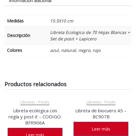
Información adicional
Medidas
15.5X10 cm
Libreta Ecologica de 70 Hojas Blancas +
Descripción
Set de posit + Lapicero
Colores
azul, natural, negro, rojo
Productos relacionados
Libretas - Posits
Libretas - Posits
Libreta ecologica con
Libreta de biocuero A5 –
regla y post it – CODIGO:
BC907B
BFR906A
Leer más
Leer más