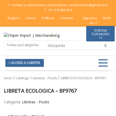
Saltar
Ventas y cotizaciones corporativas: ventaschiper@gmail.com
al
+51 970 866 424
contenido
Registro
Cotizar
Políticas
Contacto
Síguenos
Stock
en:
Solicitar
Cotización
Chiper Import | Merchandising
ACCESO A CLIENTES
Inicio
Catálogo
Libretas - Posits
LIBRETA ECOLOGICA – BF9767
LIBRETA ECOLOGICA – BF9767
Categoría:
Libretas - Posits