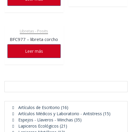
Libretas - Posits
BFC977 – libreta corcho
Leer más
16
Artículos de Escritorio
16
productos
15
Artículos Médicos y Laboratorio - Antistress
15
35
productos
Espejos - Llaveros - Winchas
35
21
productos
Lapiceros Ecológicos
21
13
productos