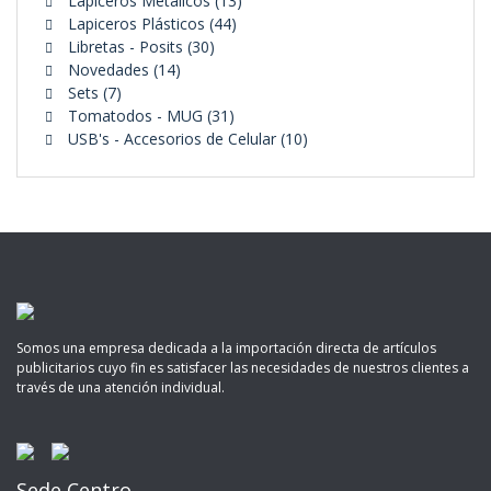
Lapiceros Metálicos
13
44
productos
Lapiceros Plásticos
44
30
productos
Libretas - Posits
30
14
productos
Novedades
14
7
productos
Sets
7
productos
31
Tomatodos - MUG
31
productos
10
USB's - Accesorios de Celular
10
productos
Somos una empresa dedicada a la importación directa de artículos
publicitarios cuyo fin es satisfacer las necesidades de nuestros clientes a
través de una atención individual.
Sede Centro