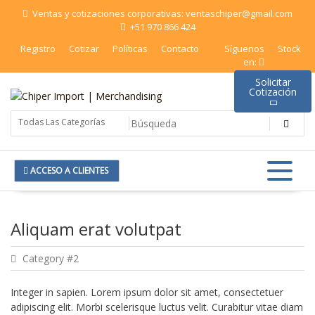
Saltar
Ventas y cotizaciones corporativas: ventaschiper@gmail.com
al
+51 970 866 424
contenido
Registro
Cotizar
Políticas
Contacto
Síguenos
Stock
en:
Solicitar
Cotización
Chiper Import | Merchandising
ACCESO A CLIENTES
Aliquam erat volutpat
Category #2
Integer in sapien. Lorem ipsum dolor sit amet, consectetuer
adipiscing elit. Morbi scelerisque luctus velit. Curabitur vitae diam