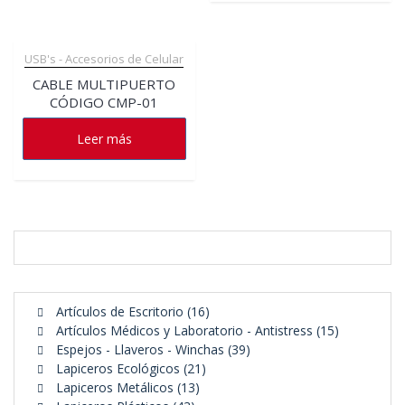
USB's - Accesorios de Celular
CABLE MULTIPUERTO
CÓDIGO CMP-01
Leer más
16
Artículos de Escritorio
16
productos
15
Artículos Médicos y Laboratorio - Antistress
15
39
productos
Espejos - Llaveros - Winchas
39
21
productos
Lapiceros Ecológicos
21
13
productos
Lapiceros Metálicos
13