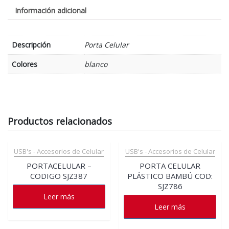
Información adicional
Descripción
Porta Celular
Colores
blanco
Productos relacionados
USB's - Accesorios de Celular
USB's - Accesorios de Celular
PORTACELULAR –
PORTA CELULAR
CODIGO SJZ387
PLÁSTICO BAMBÚ COD:
SJZ786
Leer más
Leer más