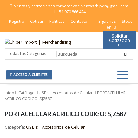
Saltar
Ventas y cotizaciones corporativas: ventaschiper@gmail.com
al
+51 970 866 424
contenido
Registro
Cotizar
Políticas
Contacto
Síguenos
Stock
en:
Solicitar
Cotización
Chiper Import | Merchandising
ACCESO A CLIENTES
Inicio
Catálogo
USB's - Accesorios de Celular
PORTACELULAR
ACRILICO CODIGO: SJZ587
PORTACELULAR ACRILICO CODIGO: SJZ587
Categoría:
USB's - Accesorios de Celular