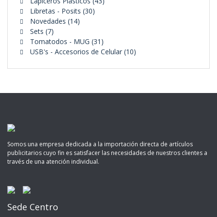
43
productos
Lapiceros Plásticos
43
30
productos
Libretas - Posits
30
14
productos
Novedades
14
7
productos
Sets
7
productos
31
Tomatodos - MUG
31
productos
10
USB's - Accesorios de Celular
10
productos
Somos una empresa dedicada a la importación directa de artículos
publicitarios cuyo fin es satisfacer las necesidades de nuestros clientes a
través de una atención individual.
Sede Centro