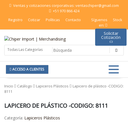
Saltar
Ventas y cotizaciones corporativas: ventaschiper@gmail.com
al
+51 970 866 424
contenido
Registro
Cotizar
Políticas
Contacto
Síguenos
Stock
en:
Solicitar
Cotización
Chiper Import | Merchandising
ACCESO A CLIENTES
Inicio
Catálogo
Lapiceros Plásticos
Lapicero de plástico -CODIGO:
8111
LAPICERO DE PLÁSTICO -CODIGO: 8111
Categoría:
Lapiceros Plásticos