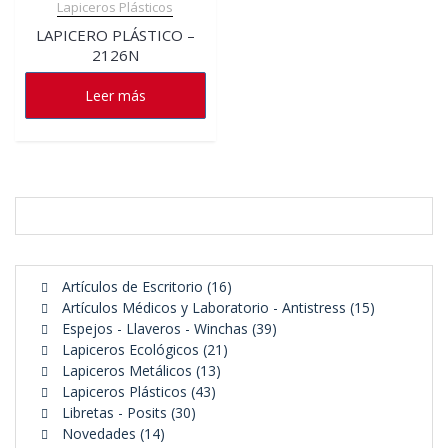
Lapiceros Plásticos
LAPICERO PLÁSTICO –
2126N
Leer más
16
Artículos de Escritorio
16
productos
15
Artículos Médicos y Laboratorio - Antistress
15
39
productos
Espejos - Llaveros - Winchas
39
21
productos
Lapiceros Ecológicos
21
13
productos
Lapiceros Metálicos
13
43
productos
Lapiceros Plásticos
43
30
productos
Libretas - Posits
30
14
productos
Novedades
14