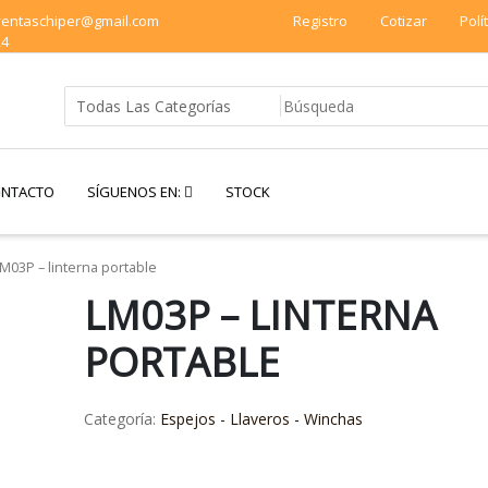
 ventaschiper@gmail.com
Registro
Cotizar
Polí
24
NTACTO
SÍGUENOS EN:
STOCK
M03P – linterna portable
LM03P – LINTERNA
PORTABLE
Categoría:
Espejos - Llaveros - Winchas