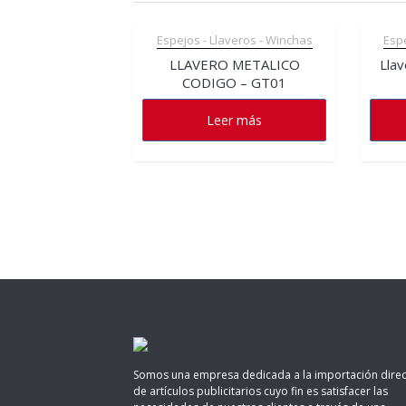
Espejos - Llaveros - Winchas
Espe
LLAVERO METALICO
Llav
CODIGO – GT01
Leer más
Somos una empresa dedicada a la importación direc
de artículos publicitarios cuyo fin es satisfacer las