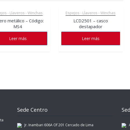
jos - Llaveros - Winchas
Espejos - Llaveros - Winchas
ero metálico – Código:
LCD2501 – casco
MS4
destapador
Leer más
Leer más
Sede Centro
Sed
ta
Jr. Inambari 606A Of 201 Cercado de Lima
Av