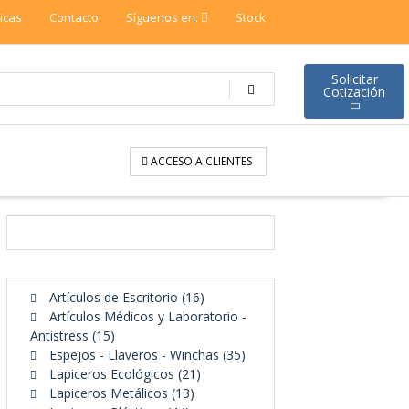
ticas
Contacto
Síguenos en:
Stock
Solicitar
Cotización
ACCESO A CLIENTES
16
Artículos de Escritorio
16
productos
Artículos Médicos y Laboratorio -
15
Antistress
15
productos
35
Espejos - Llaveros - Winchas
35
21
productos
Lapiceros Ecológicos
21
13
productos
Lapiceros Metálicos
13