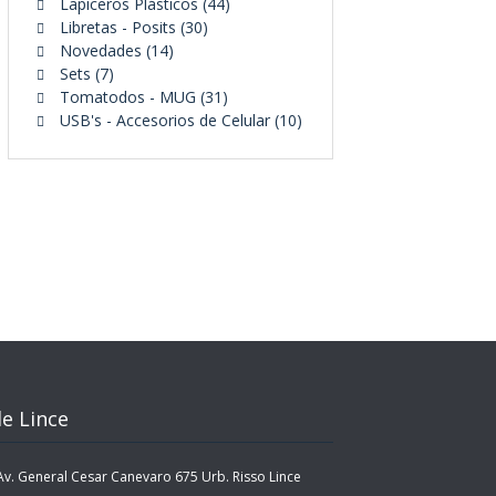
44
productos
Lapiceros Plásticos
44
30
productos
Libretas - Posits
30
14
productos
Novedades
14
7
productos
Sets
7
productos
31
Tomatodos - MUG
31
productos
10
USB's - Accesorios de Celular
10
productos
e Lince
. General Cesar Canevaro 675 Urb. Risso Lince