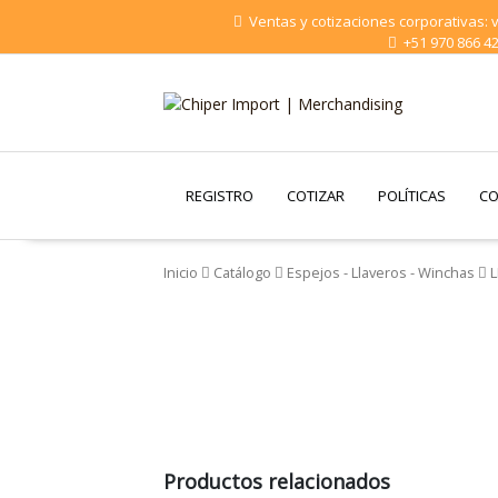
Saltar
Ventas y cotizaciones corporativas:
al
+51 970 866 4
contenido
Chiper Import |
Merchandising
REGISTRO
COTIZAR
POLÍTICAS
CO
Inicio
Catálogo
Espejos - Llaveros - Winchas
L
Productos relacionados