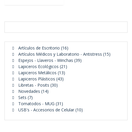
16
Artículos de Escritorio
16
productos
15
Artículos Médicos y Laboratorio - Antistress
15
39
productos
Espejos - Llaveros - Winchas
39
21
productos
Lapiceros Ecológicos
21
13
productos
Lapiceros Metálicos
13
43
productos
Lapiceros Plásticos
43
30
productos
Libretas - Posits
30
14
productos
Novedades
14
7
productos
Sets
7
productos
31
Tomatodos - MUG
31
productos
10
USB's - Accesorios de Celular
10
productos