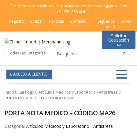
Saltar
Ventas y cotizaciones corporativas: ventaschiper@gmail.com
al
+51 970 866 424
contenido
Registro
Cotizar
Políticas
Contacto
Síguenos
Stock
en:
Solicitar
Cotización
Chiper Import | Merchandising
ACCESO A CLIENTES
Inicio
Catálogo
Artículos Médicos y Laboratorio - Antistress
PORTA NOTA MEDICO – CÓDIGO MA26
PORTA NOTA MEDICO – CÓDIGO MA26
Categoría:
Artículos Médicos y Laboratorio - Antistress