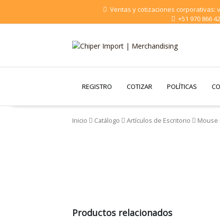
Saltar
Ventas y cotizaciones corporativas:
al
+51 970 866 4
contenido
Chiper Import |
Merchandising
REGISTRO
COTIZAR
POLÍTICAS
CO
Inicio
Catálogo
Artículos de Escritorio
Mouse P
Productos relacionados