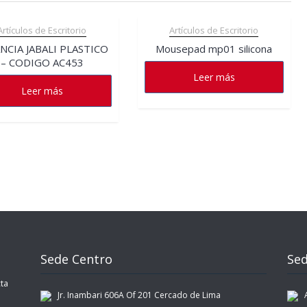
Artículos de Escritorio
Artículos de Escritorio
NCIA JABALI PLASTICO
Mousepad mp01 silicona
– CODIGO AC453
Leer más
Leer más
Sede Centro
Sed
ta
Jr. Inambari 606A Of 201 Cercado de Lima
Av