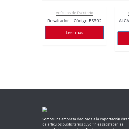
Artículos de Escritorio
Resaltador – Código BS502
ALCA
Leer más
Somos una empresa dedicada a la importación direc
de artículos publicitarios cuyo fin es satisfacer las