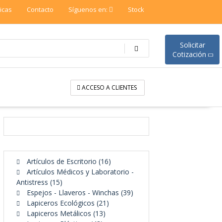
ticas
Contacto
Síguenos en:
Stock
Solicitar
Cotización
ACCESO A CLIENTES
16
Artículos de Escritorio
16
productos
Artículos Médicos y Laboratorio -
15
Antistress
15
productos
39
Espejos - Llaveros - Winchas
39
21
productos
Lapiceros Ecológicos
21
13
productos
Lapiceros Metálicos
13