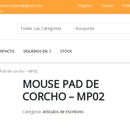
 ventaschiper@gmail.com
Registro
Cotizar
Polí
24
NTACTO
SÍGUENOS EN:
STOCK
ad de corcho – MP02
MOUSE PAD DE
CORCHO – MP02
Categoría:
Artículos de Escritorio