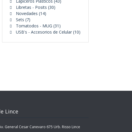
43
productos
Lapiceros Plásticos
43
30
productos
Libretas - Posits
30
14
productos
Novedades
14
7
productos
Sets
7
productos
31
Tomatodos - MUG
31
productos
10
USB's - Accesorios de Celular
10
productos
e Lince
. General Cesar Canevaro 675 Urb. Risso Lince